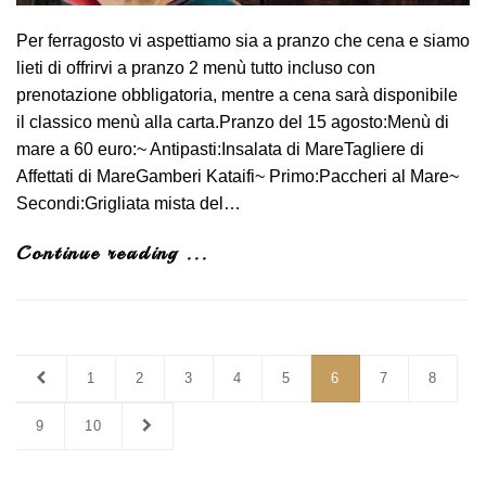
Per ferragosto vi aspettiamo sia a pranzo che cena e siamo
lieti di offrirvi a pranzo 2 menù tutto incluso con
prenotazione obbligatoria, mentre a cena sarà disponibile
il classico menù alla carta.Pranzo del 15 agosto:Menù di
mare a 60 euro:~ Antipasti:Insalata di MareTagliere di
Affettati di MareGamberi Kataifi~ Primo:Paccheri al Mare~
Secondi:Grigliata mista del…
Continue reading ...
1
2
3
4
5
6
7
8
9
10