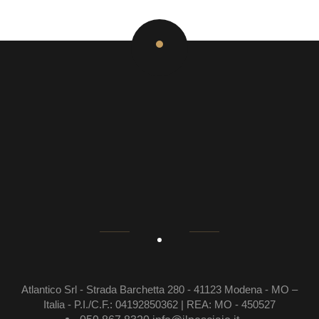
Atlantico Srl - Strada Barchetta 280 - 41123 Modena - MO –
Italia - P.I./C.F.: 04192850362 | REA: MO - 450527