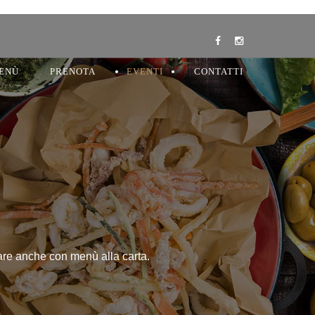
ENÙ
PRENOTA
EVENTI
CONTATTI
nare anche con menù alla carta.