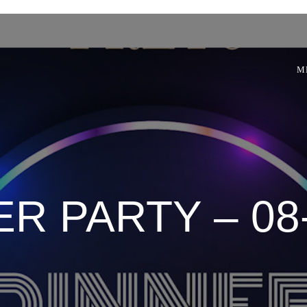
M
R PARTY – 08