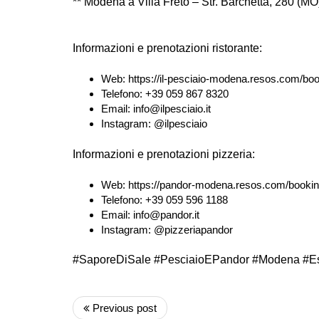
** Modena a Villa Freto – Str. Barchetta, 280 (MO)
Informazioni e prenotazioni ristorante:
Web:
https://il-pesciaio-modena.resos.com/bo
Telefono:
+39 059 867 8320
Email:
info@ilpesciaio.it
Instagram:
@ilpesciaio
Informazioni e prenotazioni pizzeria:
Web:
https://pandor-modena.resos.com/booki
Telefono:
+39 059 596 1188
Email:
info@pandor.it
Instagram:
@pizzeriapandor
#SaporeDiSale #PesciaioEPandor #Modena #Es
Previous post