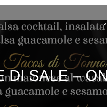
M
 DI SALE – O