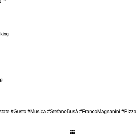
 **
oking
ng
tate #Gusto #Musica #StefanoBusà #FrancoMagnanini #Pizza