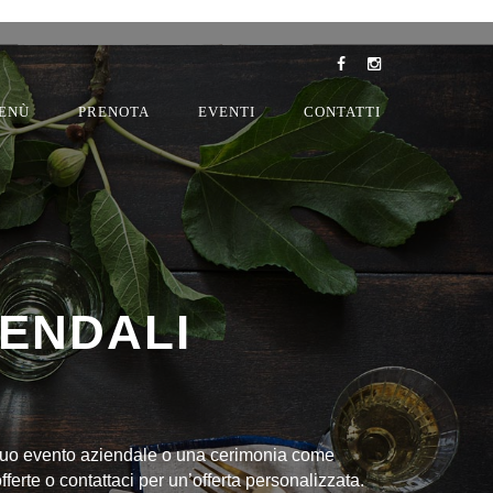
ENÙ
PRENOTA
EVENTI
CONTATTI
IENDALI
 il tuo evento aziendale o una cerimonia come
erte o contattaci per un’offerta personalizzata.