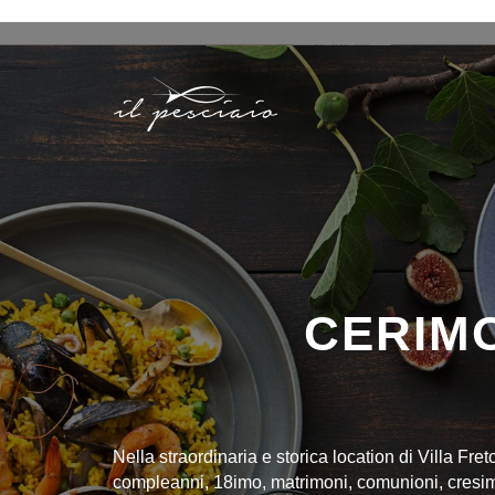
CERIMO
Nella straordinaria e storica location di Villa Fre
compleanni, 18imo, matrimoni, comunioni, cresime,